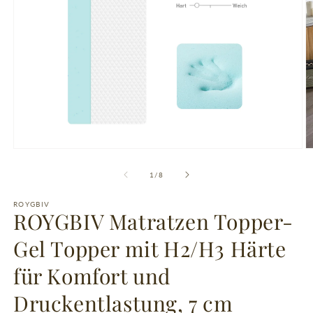
Open
O
media
m
1
2
of
1
/
8
in
in
modal
m
ROYGBIV
ROYGBIV Matratzen Topper-
Gel Topper mit H2/H3 Härte
für Komfort und
Druckentlastung, 7 cm