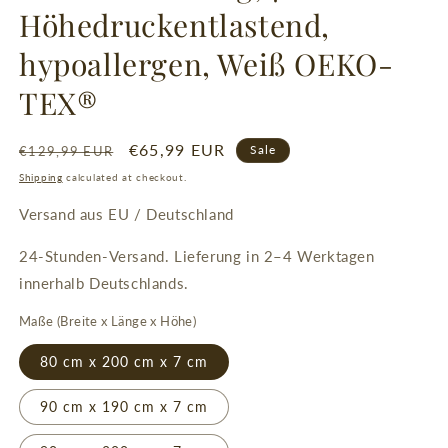
Höhedruckentlastend,
hypoallergen, Weiß OEKO-
TEX®
Regular
Sale
€65,99 EUR
Sale
€129,99 EUR
price
price
Shipping
calculated at checkout.
Versand aus EU / Deutschland
24-Stunden-Versand. Lieferung in 2–4 Werktagen
innerhalb Deutschlands.
Maße (Breite x Länge x Höhe)
80 cm x 200 cm x 7 cm
90 cm x 190 cm x 7 cm